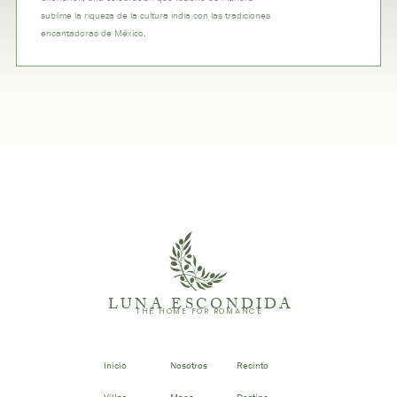
sublime la riqueza de la cultura india con las tradiciones
encantadoras de México.
LUNA ESCONDIDA
THE HOME FOR ROMANCE
Inicio
Nosotros
Recinto
Villas
Mapa
Destino