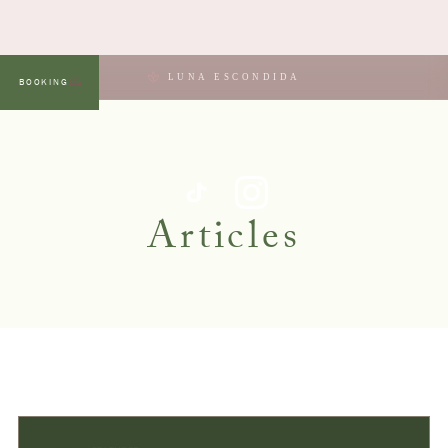
LUNA ESCONDIDA
BOOKING
MENU
Articles