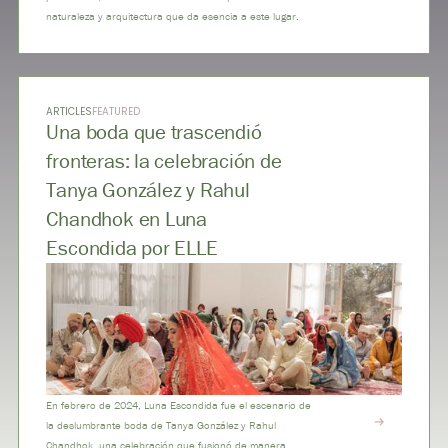
naturaleza y arquitectura que da esencia a este lugar.
ARTICLES
FEATURED
Una boda que trascendió
fronteras: la celebración de
Tanya González y Rahul
Chandhok en Luna
Escondida por ELLE
En febrero de 2024, Luna Escondida fue el escenario de
la deslumbrante boda de Tanya González y Rahul
Chandhok, una celebración que fusionó de manera