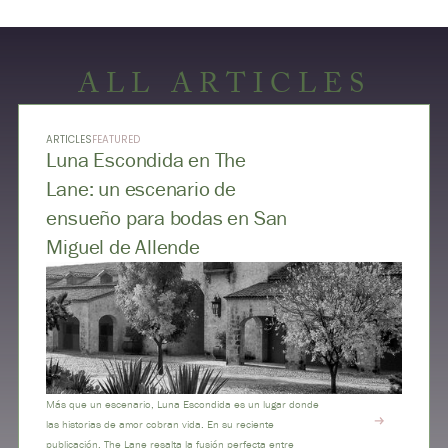
ALL ARTICLES
ARTICLES
FEATURED
Luna Escondida en The
Lane: un escenario de
ensueño para bodas en San
Miguel de Allende
Más que un escenario, Luna Escondida es un lugar donde
las historias de amor cobran vida. En su reciente
publicación, The Lane resalta la fusión perfecta entre