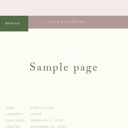
LUNA ESCONDIDA
BOOKING
MENU
Sample page
TERM:
SAMPLE PAGE
CATEGORY:
TERMS
PUBLISHED:
FEBRUARY 6, 2025
UPDATED:
NOVEMBER 28, 2022