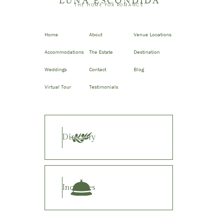
LUNA ESCONDIDA
THE HOME FOR ROMANCE
Home
About
Venue Locations
Accommodations
The Estate
Destination
Weddings
Contact
Blog
Virtual Tour
Testimonials
Directory
Inquiries