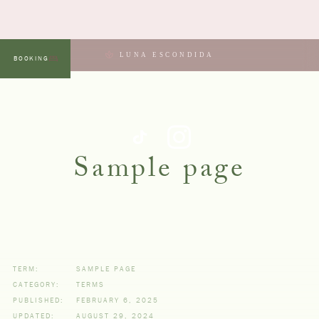
LUNA ESCONDIDA
BOOKING
MENU
Sample page
TERM:
SAMPLE PAGE
CATEGORY:
TERMS
PUBLISHED:
FEBRUARY 6, 2025
UPDATED:
AUGUST 29, 2024