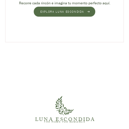
Recorre cada rincón e imagina tu momento perfecto aquí.
EXPLORA LUNA ESCONDIDA
LUNA ESCONDIDA
THE HOME FOR ROMANCE