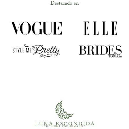
Destacado en
LUNA ESCONDIDA
THE HOME FOR ROMANCE