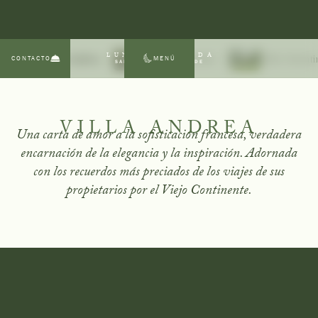
LUNA ESCONDIDA
CONTACTO
MENÚ
Villa Andrea
Villa Alexandria
Villa Valent
SAN MIGUEL DE ALLENDE
VILLA ANDREA
Una carta de amor a la sofisticación francesa, verdadera
encarnación de la elegancia y la inspiración. Adornada
con los recuerdos más preciados de los viajes de sus
propietarios por el Viejo Continente.