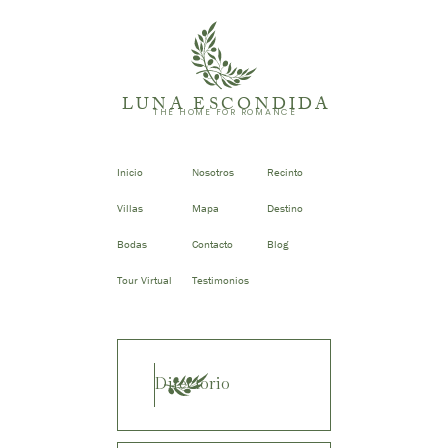
LUNA ESCONDIDA
THE HOME FOR ROMANCE
Inicio
Nosotros
Recinto
Villas
Mapa
Destino
Bodas
Contacto
Blog
Tour Virtual
Testimonios
Directorio