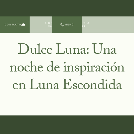
LUNA ESCONDIDA
CONTACTO
MENÚ
SAN MIGUEL DE ALLENDE
Dulce Luna: Una
noche de inspiración
en Luna Escondida