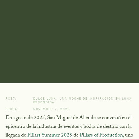
POST:
DULCE LUNA: UNA NOCHE DE INSPIRACIÓN EN LUNA
ESCONDIDA
FECHA:
NOVEMBER 7, 2025
En agosto de 2025, San Miguel de Allende se convirtió en el
epicentro de la industria de eventos y bodas de destino con la
llegada de
Pillars Summer 2025
de
Pillars of Production
, uno