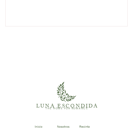
LUNA ESCONDIDA
THE HOME FOR ROMANCE
Inicio
Nosotros
Recinto