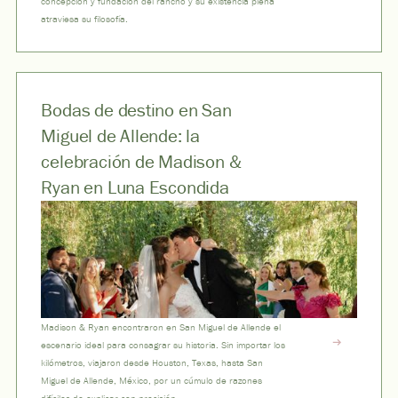
concepción y fundación del rancho y su existencia plena
atraviesa su filosofía.
Bodas de destino en San
Miguel de Allende: la
celebración de Madison &
Ryan en Luna Escondida
Madison & Ryan encontraron en San Miguel de Allende el
escenario ideal para consagrar su historia. Sin importar los
kilómetros, viajaron desde Houston, Texas, hasta San
Miguel de Allende, México, por un cúmulo de razones
difíciles de explicar con precisión.