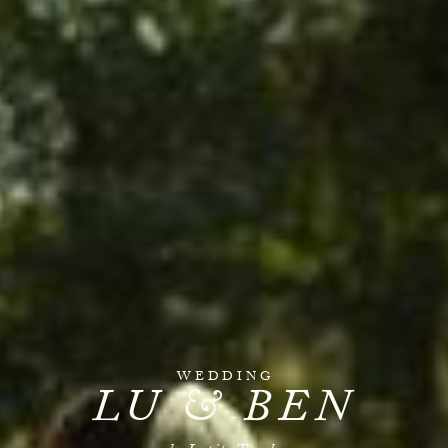
WEDDING
LU & BEN