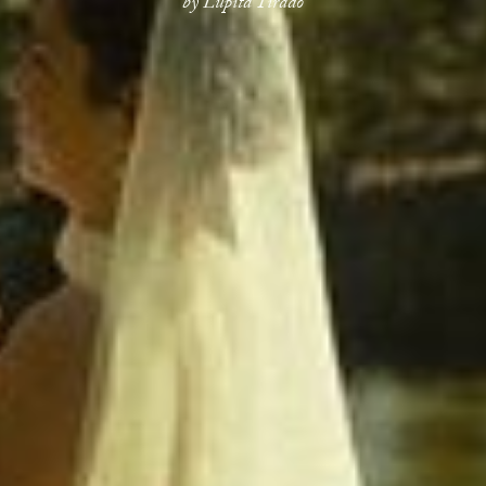
by Lupita Tirado